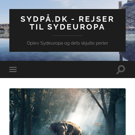
SYDPÅ.DK - REJSER
TIL SYDEUROPA
Oplev Sydeuropa og dets skjulte perler
Toggle
Toggle
search
mobile
field
menu