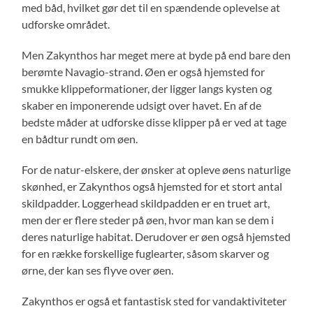
med båd, hvilket gør det til en spændende oplevelse at
udforske området.
Men Zakynthos har meget mere at byde på end bare den
berømte Navagio-strand. Øen er også hjemsted for
smukke klippeformationer, der ligger langs kysten og
skaber en imponerende udsigt over havet. En af de
bedste måder at udforske disse klipper på er ved at tage
en bådtur rundt om øen.
For de natur-elskere, der ønsker at opleve øens naturlige
skønhed, er Zakynthos også hjemsted for et stort antal
skildpadder. Loggerhead skildpadden er en truet art,
men der er flere steder på øen, hvor man kan se dem i
deres naturlige habitat. Derudover er øen også hjemsted
for en række forskellige fuglearter, såsom skarver og
ørne, der kan ses flyve over øen.
Zakynthos er også et fantastisk sted for vandaktiviteter