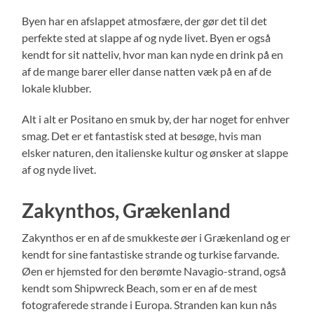
Byen har en afslappet atmosfære, der gør det til det
perfekte sted at slappe af og nyde livet. Byen er også
kendt for sit natteliv, hvor man kan nyde en drink på en
af de mange barer eller danse natten væk på en af de
lokale klubber.
Alt i alt er Positano en smuk by, der har noget for enhver
smag. Det er et fantastisk sted at besøge, hvis man
elsker naturen, den italienske kultur og ønsker at slappe
af og nyde livet.
Zakynthos, Grækenland
Zakynthos er en af de smukkeste øer i Grækenland og er
kendt for sine fantastiske strande og turkise farvande.
Øen er hjemsted for den berømte Navagio-strand, også
kendt som Shipwreck Beach, som er en af ​​de mest
fotograferede strande i Europa. Stranden kan kun nås