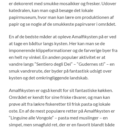
er dekoreret med smukke mosaikker og fresker. Udover
katedralen, kan man også besøge det lokale
papirmuseum, hvor man kan lære om produktionen af
papir og se nogle af de smukkeste papirvarer i området.
En af de bedste måder at opleve Amalfikysten på er ved
at tage en bådtur langs kysten. Her kan man se de
imponerende klippeformationer og de farverige byer fra
en helt ny vinkel. En anden populær aktivitet er at
vandre langs “Sentiero degli Dei” – “Gudernes sti” – en
smuk vandrerute, der byder på fantastisk udsigt over
kysten og det omkringliggende landskab.
Amalfikysten er også kendt for sit fantastiske køkken.
Området er kendt for sine friske råvarer, og man kan
prøve alt fra lækre fiskeretter til frisk pasta og lokale
oste. En af de mest populære retter på Amalfikysten er
“Linguine alle Vongole” – pasta med muslinger – en
simpel, men smagfuld ret, der er en favorit blandt både