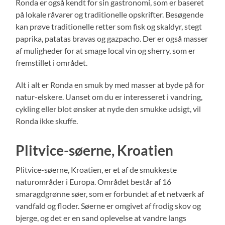
Ronda er også kendt for sin gastronomi, som er baseret
på lokale råvarer og traditionelle opskrifter. Besøgende
kan prøve traditionelle retter som fisk og skaldyr, stegt
paprika, patatas bravas og gazpacho. Der er også masser
af muligheder for at smage local vin og sherry, som er
fremstillet i området.
Alt i alt er Ronda en smuk by med masser at byde på for
natur-elskere. Uanset om du er interesseret i vandring,
cykling eller blot ønsker at nyde den smukke udsigt, vil
Ronda ikke skuffe.
Plitvice-søerne, Kroatien
Plitvice-søerne, Kroatien, er et af de smukkeste
naturområder i Europa. Området består af 16
smaragdgrønne søer, som er forbundet af et netværk af
vandfald og floder. Søerne er omgivet af frodig skov og
bjerge, og det er en sand oplevelse at vandre langs