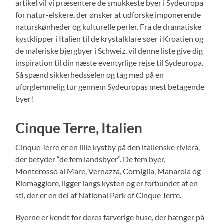
artikel vil vi præsentere de smukkeste byer i Sydeuropa
for natur-elskere, der ønsker at udforske imponerende
naturskønheder og kulturelle perler. Fra de dramatiske
kystklipper i Italien til de krystalklare søer i Kroatien og
de maleriske bjergbyer i Schweiz, vil denne liste give dig
inspiration til din næste eventyrlige rejse til Sydeuropa.
Så spænd sikkerhedsselen og tag med på en
uforglemmelig tur gennem Sydeuropas mest betagende
byer!
Cinque Terre, Italien
Cinque Terre er en lille kystby på den italienske riviera,
der betyder “de fem landsbyer”. De fem byer,
Monterosso al Mare, Vernazza, Corniglia, Manarola og
Riomaggiore, ligger langs kysten og er forbundet af en
sti, der er en del af National Park of Cinque Terre.
Byerne er kendt for deres farverige huse, der hænger på