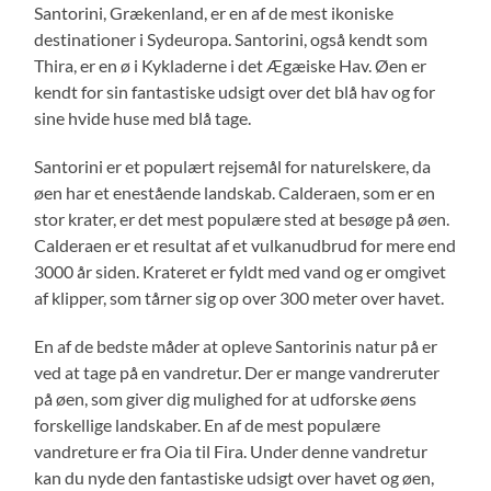
Santorini, Grækenland, er en af de mest ikoniske
destinationer i Sydeuropa. Santorini, også kendt som
Thira, er en ø i Kykladerne i det Ægæiske Hav. Øen er
kendt for sin fantastiske udsigt over det blå hav og for
sine hvide huse med blå tage.
Santorini er et populært rejsemål for naturelskere, da
øen har et enestående landskab. Calderaen, som er en
stor krater, er det mest populære sted at besøge på øen.
Calderaen er et resultat af et vulkanudbrud for mere end
3000 år siden. Krateret er fyldt med vand og er omgivet
af klipper, som tårner sig op over 300 meter over havet.
En af de bedste måder at opleve Santorinis natur på er
ved at tage på en vandretur. Der er mange vandreruter
på øen, som giver dig mulighed for at udforske øens
forskellige landskaber. En af de mest populære
vandreture er fra Oia til Fira. Under denne vandretur
kan du nyde den fantastiske udsigt over havet og øen,