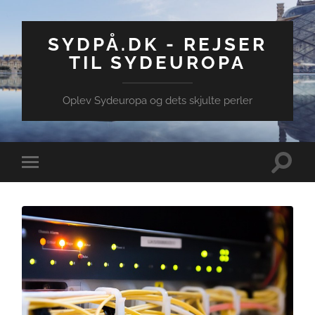
SYDPÅ.DK - REJSER
TIL SYDEUROPA
Oplev Sydeuropa og dets skjulte perler
Toggle
Toggle
search
mobile
field
menu