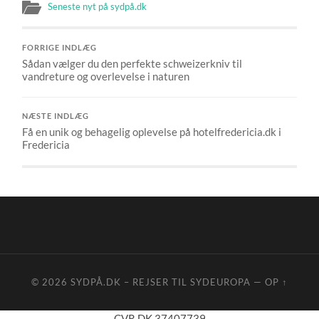
Seneste nyt på sydpå.dk
FORRIGE INDLÆG
Sådan vælger du den perfekte schweizerkniv til
vandreture og overlevelse i naturen
NÆSTE INDLÆG
Få en unik og behagelig oplevelse på hotelfredericia.dk i
Fredericia
© 2026
SYDPÅ.DK – REJSER TIL SYDEUROPA
—
OP ↑
CVR DK 37407739